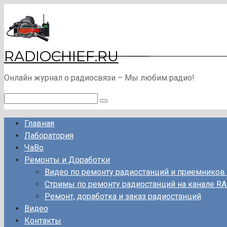
Перейти
к
контенту
RADIOCHIEF.RU
Онлайн журнал о радиосвязи – Мы любим радио!
Поиск:
Главная
Лаборатория
ЧаВо
Ремонты и Доработки
Видео по ремонту радиостанций и приемников
Стримы по ремонту радиостанций на канале RA
Ремонт, доработка и заказ радиостанций
Видео
Контакты