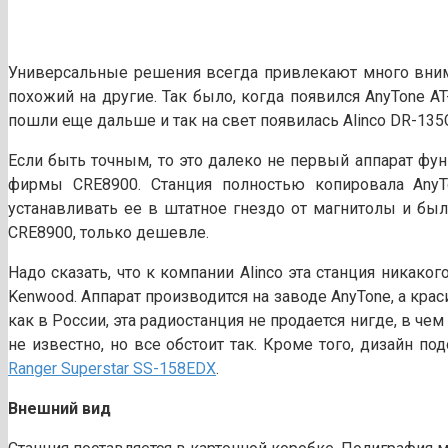
Универсальные решения всегда привлекают много вниман
похожий на другие. Так было, когда появился AnyTone A
пошли еще дальше и так на свет появилась Alinco DR-135
Если быть точным, то это далеко не первый аппарат фу
фирмы CRE8900. Станция полностью копировала AnyT
устанавливать ее в штатное гнездо от магнитолы и был
CRE8900, только дешевле.
Надо сказать, что к компании Alinco эта станция ника
Kenwood. Аппарат производится на заводе AnyTone, а кра
как в России, эта радиостанция не продается нигде, в че
не известно, но все обстоит так. Кроме того, дизайн п
Ranger Superstar SS-158EDX
.
Внешний вид