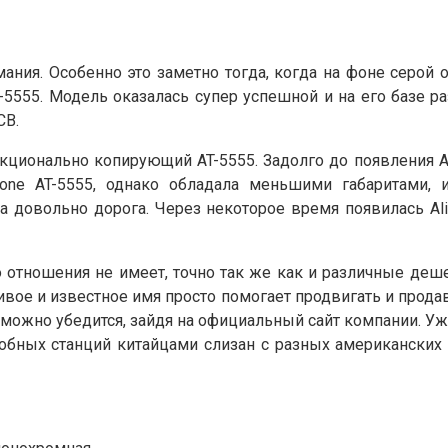
ия. Особенно это заметно тогда, когда на фоне серой 
T-5555. Модель оказалась супер успешной и на его базе 
CB.
нкционально копирующий AT-5555. Задолго до появления A
one AT-5555, однако обладала меньшими габаритами, 
а довольно дорога. Через некоторое время появилась Ali
кого отношения не имеет, точно так же как и различные 
сивое и известное имя просто помогает продвигать и прода
м можно убедится, зайдя на официальный сайт компании. Уж
одобных станций китайцами слизан с разных американски