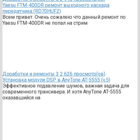
Yaesu FTM-400DR ремонт выходного каскада
передатчика (RD70HUF2)
Всем привет. Очень сожалею что данный ремонт по
Yaesu FTM-400DR не попал на стрим
Доработки и ремонты
3
2 626 просмотр(ов)
Установка модуля DSP в AnyTone AT-5555 (v.5)
Эффективное подавление шумов, важная задача для
современного трансивера. И хотя AnyTone AT-5555
оказавшийся на