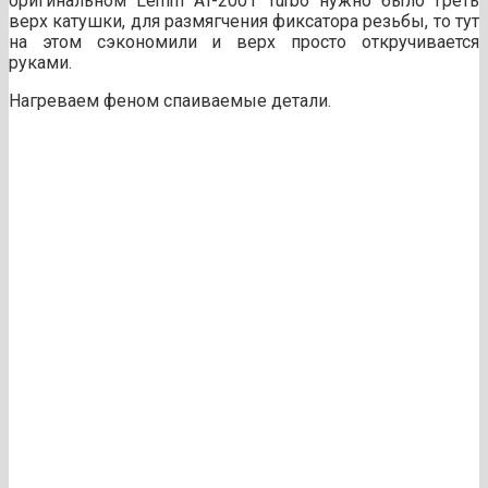
оригинальном Lemm AT-2001 Turbo нужно было греть
верх катушки, для размягчения фиксатора резьбы, то тут
на этом сэкономили и верх просто откручивается
руками.
Нагреваем феном спаиваемые детали.