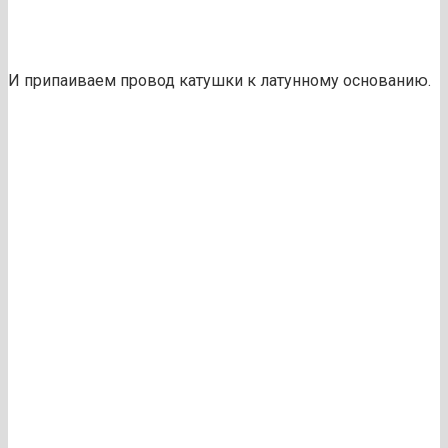
И припаиваем провод катушки к латунному основанию.